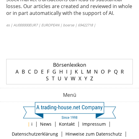
losses. Our articles are created and reviewed in whole
or in part automatically with the support of AI.
es | AU000000EUR7 | EUROPEAN | boerse | 69422718 |
Börsenlexikon
A
B
C
D
E
F
G
H
I
J
K
L
M
N
O
P
Q
R
S
T
U
V
W
X
Y
Z
Menü
|
|
|
|
|
i
News
Kontakt
Impressum
|
|
Datenschutzerklärung
Hinweise zum Datenschutz