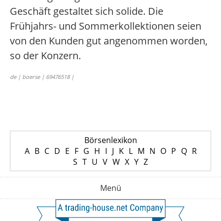
Geschäft gestaltet sich solide. Die
Frühjahrs- und Sommerkollektionen seien
von den Kunden gut angenommen worden,
so der Konzern.
de | boerse | 69476518 |
Börsenlexikon
A
B
C
D
E
F
G
H
I
J
K
L
M
N
O
P
Q
R
S
T
U
V
W
X
Y
Z
Menü