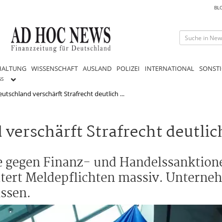
BL
HALTUNG
WISSENSCHAFT
AUSLAND
POLIZEI
INTERNATIONAL
SONSTI
GS
tschland verschärft Strafrecht deutlich ...
verschärft Strafrecht deutlic
 gegen Finanz- und Handelssanktione
eitert Meldepflichten massiv. Untern
ssen.