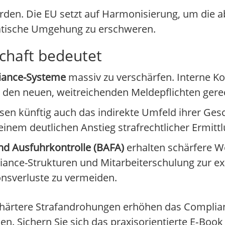
rden. Die EU setzt auf Harmonisierung, um die
atische Umgehung zu erschweren.
schaft bedeutet
iance-Systeme
massiv zu verschärfen. Interne K
h den neuen, weitreichenden Meldepflichten gere
sen künftig auch das indirekte Umfeld ihrer Ges
inem deutlichen Anstieg strafrechtlicher Ermitt
nd Ausfuhrkontrolle (BAFA)
erhalten schärfere W
liance-Strukturen und Mitarbeiterschulung zur ex
nsverluste zu vermeiden.
d härtere Strafandrohungen erhöhen das Complian
n. Sichern Sie sich das praxisorientierte E‑Book