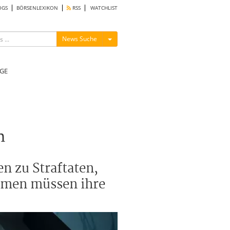
OGS
BÖRSENLEXIKON
RSS
WATCHLIST
Menü ein-/ausblenden
News Suche
GE
h
n zu Straftaten,
ehmen müssen ihre