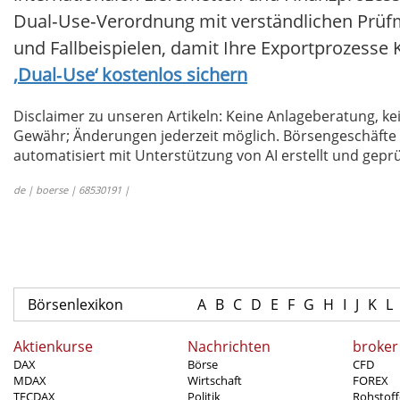
Dual‑Use‑Verordnung mit verständlichen Prü
und Fallbeispielen, damit Ihre Exportprozesse
‚Dual‑Use‘ kostenlos sichern
Disclaimer zu unseren Artikeln: Keine Anlageberatung,
Gewähr; Änderungen jederzeit möglich. Börsengeschäfte 
automatisiert mit Unterstützung von AI erstellt und geprü
de | boerse | 68530191 |
Börsenlexikon
A
B
C
D
E
F
G
H
I
J
K
L
Aktienkurse
Nachrichten
broker
DAX
Börse
CFD
MDAX
Wirtschaft
FOREX
TECDAX
Politik
Rohstoff