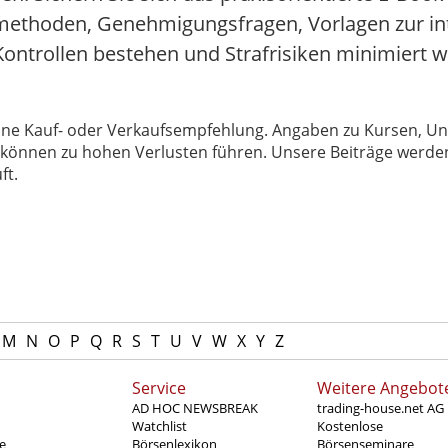
fmethoden, Genehmigungsfragen, Vorlagen zur i
 Kontrollen bestehen und Strafrisiken minimiert 
 keine Kauf- oder Verkaufsempfehlung. Angaben zu Kursen,
können zu hohen Verlusten führen. Unsere Beiträge werden
ft.
M
N
O
P
Q
R
S
T
U
V
W
X
Y
Z
Service
Weitere Angebot
AD HOC NEWSBREAK
trading-house.net AG
Watchlist
Kostenlose
e
Börsenlexikon
Börsenseminare