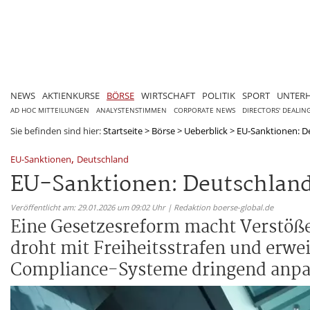
NEWS
AKTIENKURSE
BÖRSE
WIRTSCHAFT
POLITIK
SPORT
UNTER
AD HOC MITTEILUNGEN
ANALYSTENSTIMMEN
CORPORATE NEWS
DIRECTORS' DEALIN
Sie befinden sind hier:
Startseite
>
Börse
>
Ueberblick
>
EU-Sanktionen: Deu
,
EU-Sanktionen
Deutschland
EU-Sanktionen: Deutschland 
Veröffentlicht am: 29.01.2026 um 09:02 Uhr | Redaktion boerse-global.de
Eine Gesetzesreform macht Verstöße
droht mit Freiheitsstrafen und erw
Compliance-Systeme dringend anpa