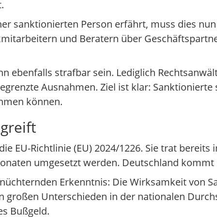
.
er sanktionierten Person erfährt, muss dies nun
nkmitarbeitern und Beratern über Geschäftspartner
n ebenfalls strafbar sein. Lediglich Rechtsanwäl
enzte Ausnahmen. Ziel ist klar: Sanktionierte s
nehmen können.
greift
e EU-Richtlinie (EU) 2024/1226. Sie trat bereits 
Monaten umgesetzt werden. Deutschland kommt di
rnüchternden Erkenntnis: Die Wirksamkeit von S
en großen Unterschieden in der nationalen Durc
des Bußgeld.