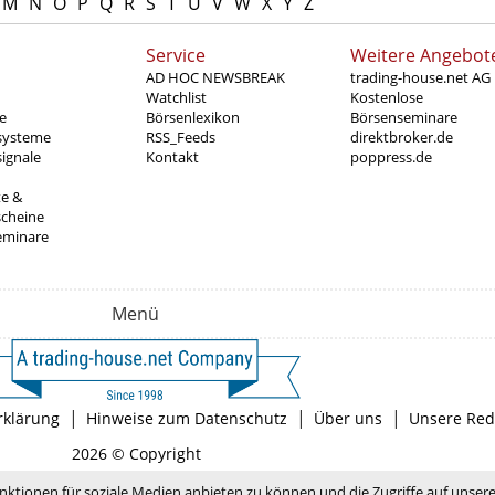
M
N
O
P
Q
R
S
T
U
V
W
X
Y
Z
Service
Weitere Angebot
AD HOC NEWSBREAK
trading-house.net AG
Watchlist
Kostenlose
e
Börsenlexikon
Börsenseminare
systeme
RSS_Feeds
direktbroker.de
ignale
Kontakt
poppress.de
te &
scheine
eminare
Menü
|
|
|
rklärung
Hinweise zum Datenschutz
Über uns
Unsere Red
2026 © Copyright
nktionen für soziale Medien anbieten zu können und die Zugriffe auf unser