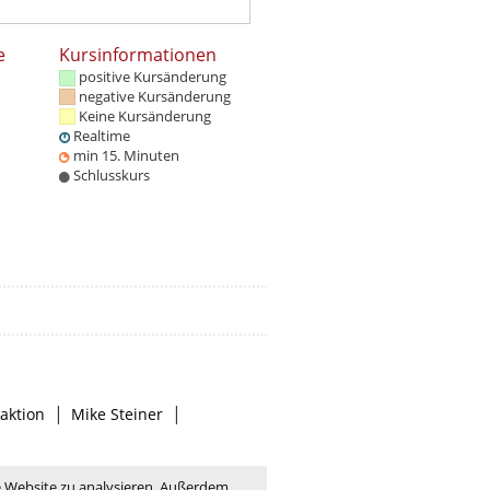
e
Kursinformationen
positive Kursänderung
negative Kursänderung
Keine Kursänderung
Realtime
min 15. Minuten
Schlusskurs
|
|
aktion
Mike Steiner
e Website zu analysieren. Außerdem