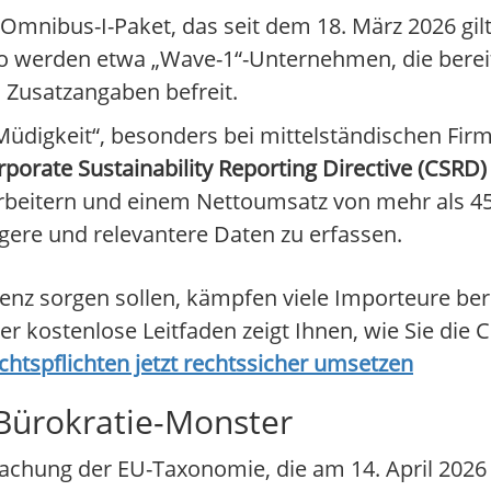
 Omnibus-I-Paket, das seit dem 18. März 2026 gilt
 werden etwa „Wave-1“-Unternehmen, die bereits
 Zusatzangaben befreit.
üdigkeit“, besonders bei mittelständischen Firm
porate Sustainability Reporting Directive (CSRD)
beitern und einem Nettoumsatz von mehr als 450
igere und relevantere Daten zu erfassen.
renz sorgen sollen, kämpfen viele Importeure be
r kostenlose Leitfaden zeigt Ihnen, wie Sie di
htspflichten jetzt rechtssicher umsetzen
ürokratie-Monster
einfachung der EU-Taxonomie, die am 14. April 202