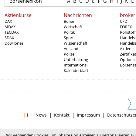
Börsenlexikon
A
B
C
D
E
F
G
H
I
J
K
L
Aktienkurse
Nachrichten
broker
DAX
Börse
CFD
MDAX
Wirtschaft
FOREX
TECDAX
Politik
Rohstoff
SDAX
Sport
Handels
Dow Jones
Wissenschaft
Handelss
Ausland
Aktien
Polizei
Zertifika
Unterhaltung
Options
International
Börsens
Kalenderblatt
|
|
|
|
|
i
News
Kontakt
Impressum
Datenschutze
Wir verwenden Cookies, um Inhalte und Anzeigen zu personalisieren, Fu