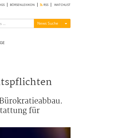
OGS
BÖRSENLEXIKON
RSS
WATCHLIST
Menü ein-/ausblenden
News Suche
GE
tspflichten
Bürokratieabbau.
tattung für