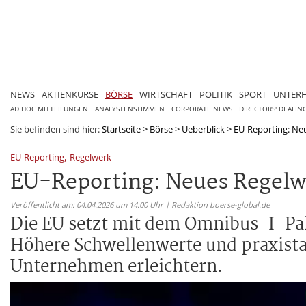
NEWS
AKTIENKURSE
BÖRSE
WIRTSCHAFT
POLITIK
SPORT
UNTER
AD HOC MITTEILUNGEN
ANALYSTENSTIMMEN
CORPORATE NEWS
DIRECTORS' DEALIN
Sie befinden sind hier:
Startseite
>
Börse
>
Ueberblick
>
EU-Reporting: Neu
,
EU-Reporting
Regelwerk
EU-Reporting: Neues Regelwe
Veröffentlicht am: 04.04.2026 um 14:00 Uhr | Redaktion boerse-global.de
Die EU setzt mit dem Omnibus-I-Pa
Höhere Schwellenwerte und praxistau
Unternehmen erleichtern.