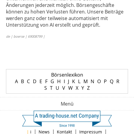
Änderungen jederzeit möglich. Börsengeschäfte
können zu hohen Verlusten führen. Unsere Beiträge
werden ganz oder teilweise automatisiert mit
Unterstützung von AI erstellt und geprüft.
de | boerse | 69008799 |
Börsenlexikon
A
B
C
D
E
F
G
H
I
J
K
L
M
N
O
P
Q
R
S
T
U
V
W
X
Y
Z
Menü
|
|
|
|
|
i
News
Kontakt
Impressum