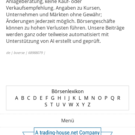
Anlageberatung, keine Kauf- oder
Verkaufsempfehlung. Angaben zu Kursen,
Unternehmen und Märkten ohne Gewähr;
Änderungen jederzeit möglich. Börsengeschäfte
können zu hohen Verlusten führen. Unsere Beiträge
werden ganz oder teilweise automatisiert mit
Unterstützung von AI erstellt und geprüft.
de | boerse | 68988079 |
Börsenlexikon
A
B
C
D
E
F
G
H
I
J
K
L
M
N
O
P
Q
R
S
T
U
V
W
X
Y
Z
Menü