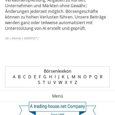
Verkaufsempfehlung. Angaben zu Kursen,
Unternehmen und Märkten ohne Gewähr;
Änderungen jederzeit möglich. Börsengeschäfte
können zu hohen Verlusten führen. Unsere Beiträge
werden ganz oder teilweise automatisiert mit
Unterstützung von AI erstellt und geprüft.
de | boerse | 69250127 |
Börsenlexikon
A
B
C
D
E
F
G
H
I
J
K
L
M
N
O
P
Q
R
S
T
U
V
W
X
Y
Z
Menü