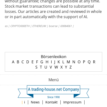
without guarantee; changes are possible at any time.
Stock market transactions can lead to substantial
losses. Our articles are created and reviewed in whole
or in part automatically with the support of AI.
es | CRYPTO000ETH | ETHEREUM | boerse | 69084061 |
Börsenlexikon
A
B
C
D
E
F
G
H
I
J
K
L
M
N
O
P
Q
R
S
T
U
V
W
X
Y
Z
Menü
|
|
|
|
|
i
News
Kontakt
Impressum