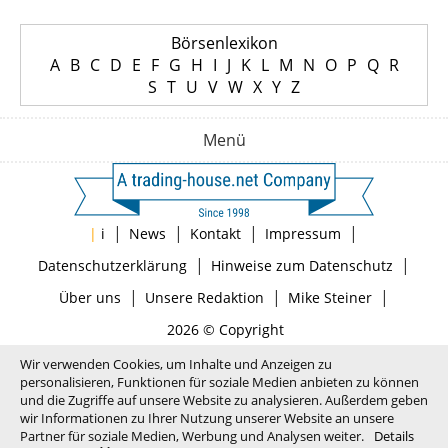
Börsenlexikon
A
B
C
D
E
F
G
H
I
J
K
L
M
N
O
P
Q
R
S
T
U
V
W
X
Y
Z
Menü
|
|
|
|
|
i
News
Kontakt
Impressum
|
|
Datenschutzerklärung
Hinweise zum Datenschutz
|
|
|
Über uns
Unsere Redaktion
Mike Steiner
2026 © Copyright
Wir verwenden Cookies, um Inhalte und Anzeigen zu
personalisieren, Funktionen für soziale Medien anbieten zu können
und die Zugriffe auf unsere Website zu analysieren. Außerdem geben
wir Informationen zu Ihrer Nutzung unserer Website an unsere
Partner für soziale Medien, Werbung und Analysen weiter.
Details