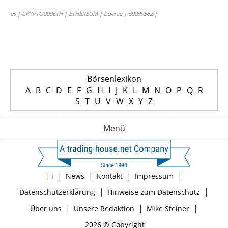
es | CRYPTO000ETH | ETHEREUM | boerse | 69099582 |
Börsenlexikon
A
B
C
D
E
F
G
H
I
J
K
L
M
N
O
P
Q
R
S
T
U
V
W
X
Y
Z
Menü
|
|
|
|
|
i
News
Kontakt
Impressum
|
|
Datenschutzerklärung
Hinweise zum Datenschutz
|
|
|
Über uns
Unsere Redaktion
Mike Steiner
2026 © Copyright