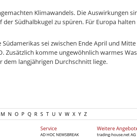
hengemachten Klimawandels. Die Auswirkungen si
er Südhalbkugel zu spüren. Für Europa halten s
 Südamerikas sei zwischen Ende April und Mitte
WMO. Zusätzlich komme ungewöhnlich warmes Wass
r dem langjährigen Durchschnitt liege.
M
N
O
P
Q
R
S
T
U
V
W
X
Y
Z
Service
Weitere Angebot
AD HOC NEWSBREAK
trading-house.net AG