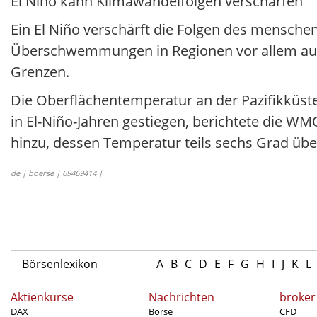
El Niño kann Klimawandelfolgen verschärfen
Ein El Niño verschärft die Folgen des mensc
Überschwemmungen in Regionen vor allem auf d
Grenzen.
Die Oberflächentemperatur an der Pazifikküste
in El-Niño-Jahren gestiegen, berichtete die 
hinzu, dessen Temperatur teils sechs Grad übe
de | boerse | 69469414 |
Börsenlexikon
A
B
C
D
E
F
G
H
I
J
K
L
Aktienkurse
Nachrichten
broker
DAX
Börse
CFD