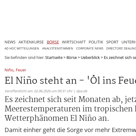
NEWS
AKTIENKURSE
BÖRSE
WIRTSCHAFT
POLITIK
SPORT
UNTER
AD HOC MITTEILUNGEN
ANALYSTENSTIMMEN
CORPORATE NEWS
DIRECTORS' DEALIN
Sie befinden sind hier:
Startseite
>
Börse
>
Ueberblick
>
Es zeichnet sich se
,
Niño
Feuer
El Niño steht an - 'Öl ins F
Veröffentlicht am: 02.06.2026 um 09:31 Uhr | dpa.de
Es zeichnet sich seit Monaten ab, je
Meerestemperaturen im tropischen 
Wetterphänomen El Niño an.
Damit einher geht die Sorge vor mehr Extre