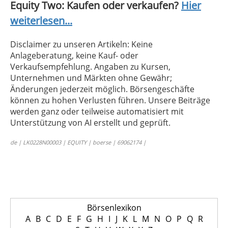
Equity Two: Kaufen oder verkaufen?
Hier
weiterlesen...
Disclaimer zu unseren Artikeln: Keine
Anlageberatung, keine Kauf- oder
Verkaufsempfehlung. Angaben zu Kursen,
Unternehmen und Märkten ohne Gewähr;
Änderungen jederzeit möglich. Börsengeschäfte
können zu hohen Verlusten führen. Unsere Beiträge
werden ganz oder teilweise automatisiert mit
Unterstützung von AI erstellt und geprüft.
de | LK0228N00003 | EQUITY | boerse | 69062174 |
Börsenlexikon
A
B
C
D
E
F
G
H
I
J
K
L
M
N
O
P
Q
R