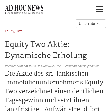
Unterrubriken
,
Equity
Two
Equity Two Aktie:
Dynamische Erholung
Veröffentlicht am: 03.04.2026 um 07:23 Uhr | Redaktion boerse-global.de
Die Aktie des sri-lankischen
Immobilienunternehmens Equity
Two verzeichnet einen deutlichen
Tagesgewinn und setzt ihren
langfristigen Aufwärtstrend fort,