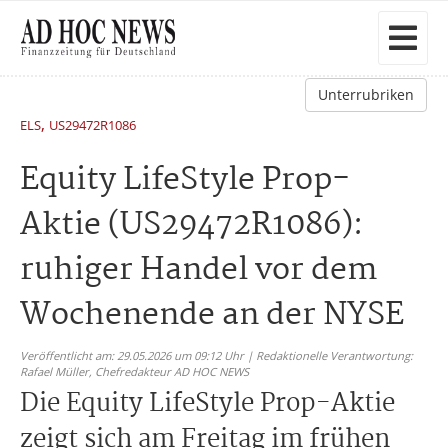
Unterrubriken
,
ELS
US29472R1086
Equity LifeStyle Prop-
Aktie (US29472R1086):
ruhiger Handel vor dem
Wochenende an der NYSE
Veröffentlicht am: 29.05.2026 um 09:12 Uhr | Redaktionelle Verantwortung:
Rafael Müller,
Chefredakteur AD HOC NEWS
Die Equity LifeStyle Prop-Aktie
zeigt sich am Freitag im frühen