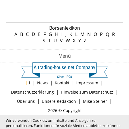
Börsenlexikon
A
B
C
D
E
F
G
H
I
J
K
L
M
N
O
P
Q
R
S
T
U
V
W
X
Y
Z
Menü
|
|
|
|
|
i
News
Kontakt
Impressum
|
|
Datenschutzerklärung
Hinweise zum Datenschutz
|
|
|
Über uns
Unsere Redaktion
Mike Steiner
2026 © Copyright
Wir verwenden Cookies, um Inhalte und Anzeigen zu
personalisieren, Funktionen für soziale Medien anbieten zu können