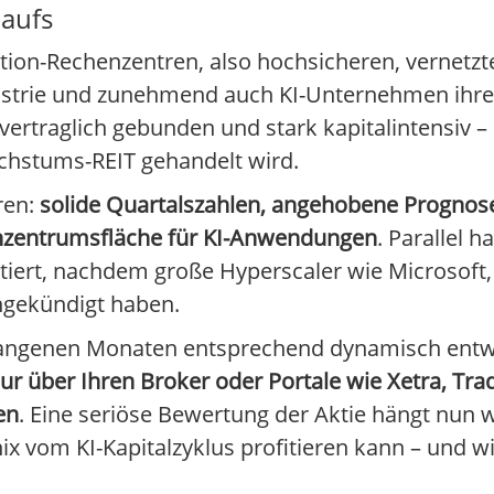
laufs
ation-Rechenzentren, also hochsicheren, vernetzt
strie und zunehmend auch KI-Unternehmen ihre I
ertraglich gebunden und stark kapitalintensiv – 
achstums-REIT gehandelt wird.
ren:
solide Quartalszahlen, angehobene Prognos
nzentrumsfläche für KI-Anwendungen
. Parallel h
ustiert, nachdem große Hyperscaler wie Microsof
angekündigt haben.
rgangenen Monaten entsprechend dynamisch entwic
ur über Ihren Broker oder Portale wie Xetra, Tr
en
. Eine seriöse Bewertung der Aktie hängt nun 
ix vom KI-Kapitalzyklus profitieren kann – und wi