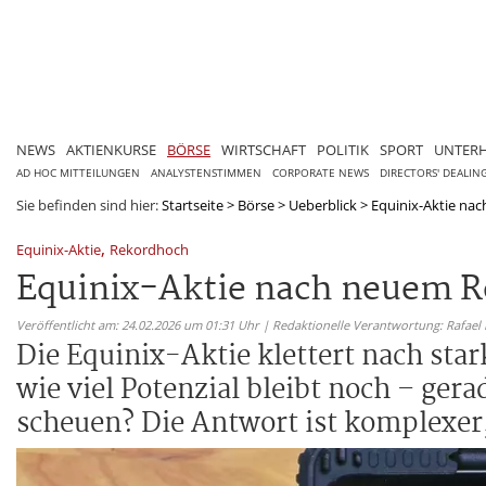
NEWS
AKTIENKURSE
BÖRSE
WIRTSCHAFT
POLITIK
SPORT
UNTER
AD HOC MITTEILUNGEN
ANALYSTENSTIMMEN
CORPORATE NEWS
DIRECTORS' DEALIN
Sie befinden sind hier:
Startseite
>
Börse
>
Ueberblick
>
Equinix-Aktie nac
,
Equinix-Aktie
Rekordhoch
Equinix-Aktie nach neuem R
Veröffentlicht am: 24.02.2026 um 01:31 Uhr | Redaktionelle Verantwortung: Rafael
Die Equinix-Aktie klettert nach sta
wie viel Potenzial bleibt noch – ger
scheuen? Die Antwort ist komplexer,