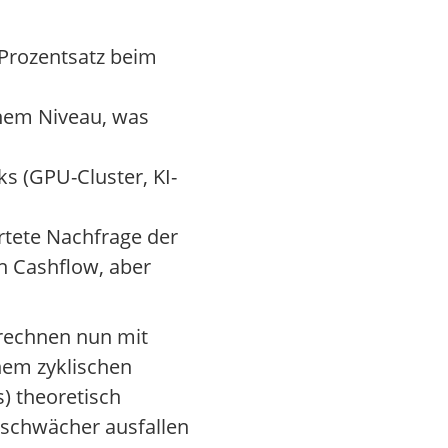
 Prozentsatz beim
ohem Niveau, was
s (GPU-Cluster, KI-
rtete Nachfrage der
n Cashflow, aber
 rechnen nun mit
inem zyklischen
) theoretisch
s schwächer ausfallen