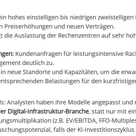
in hohes einstelligen bis niedrigen zweistelligen
 Preiserhöhungen und neuen Verträgen.
egt die Auslastung der Rechenzentren auf sehr h
ngen:
Kundenanfragen für leistungsintensive Rack
gement deutlich zu.
v in neue Standorte und Kapazitäten, um die erwa
entsprechenden Belastungen für den kurzfristige
ls: Analysten haben ihre Modelle angepasst und
 Digital-Infrastruktur-Branche
, statt nur mit e
gsmultiplikation (z.B. EV/EBITDA, FFO-Multiples
uschungspotenzial, falls der KI-Investitionszyklu