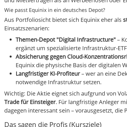
und Mietverträgen als an Werbeerlösen oder 
Wie passt Equinix in ein deutsches Depot?
Aus Portfoliosicht bietet sich Equinix eher als
s
Einsatzszenarien:
Themen-Depot "Digital Infrastructure"
– Ko
ergänzt um spezialisierte Infrastruktur-ETF
Absicherung gegen Cloud-Konzentrationsr
Equinix die physische Basis der digitalen W
Langfristiger KI-Profiteur
– wer an eine Dek
notwendige Infrastruktur setzen.
Wichtig: Die Aktie eignet sich aufgrund von Vo
Trade für Einsteiger
. Für langfristige Anleger 
dagegen interessant sein – vorausgesetzt, die 
Das sagen die Profis (Kursziele)