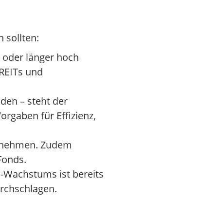
 sollten:
 oder länger hoch
REITs und
den – steht der
rgaben für Effizienz,
ernehmen. Zudem
Fonds.
ud-Wachstums ist bereits
urchschlagen.