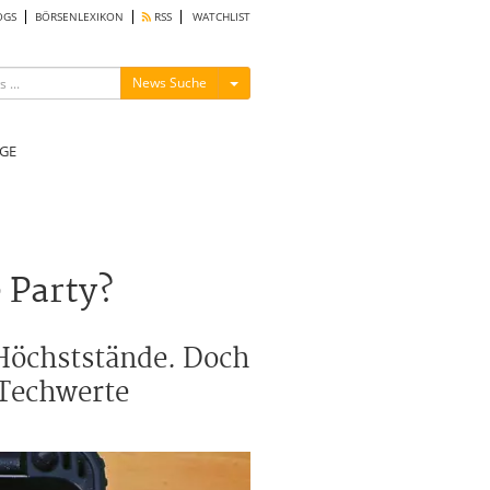
OGS
BÖRSENLEXIKON
RSS
WATCHLIST
Menü ein-/ausblenden
News Suche
GE
 Party?
 Höchststände. Doch
-Techwerte