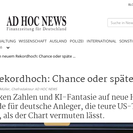
BL
HALTUNG
WISSENSCHAFT
AUSLAND
POLIZEI
INTERNATIONAL
SONSTI
GS
h neuem Rekordhoch: Chance oder späte ...
ekordhoch: Chance oder späte
 Müller,
Chefredakteur AD HOC NEWS
rken Zahlen und KI-Fantasie auf neue
ade für deutsche Anleger, die teure US
 als der Chart vermuten lässt.