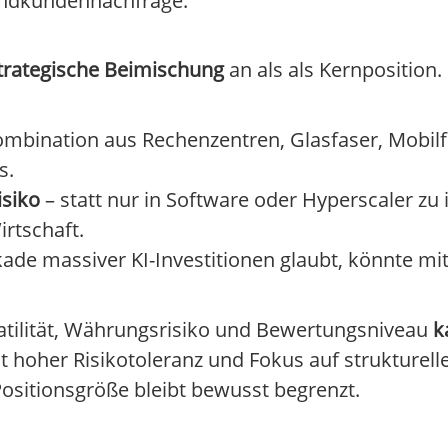
Endkundennachfrage.
trategische Beimischung
an als als Kernposition.
mbination aus Rechenzentren, Glasfaser, Mobil
s.
isiko
– statt nur in Software oder Hyperscaler zu 
irtschaft.
ade massiver KI-Investitionen glaubt, könnte mit 
latilität, Währungsrisiko und Bewertungsniveau
k
mit hoher Risikotoleranz und Fokus auf strukturell
Positionsgröße bleibt bewusst begrenzt.