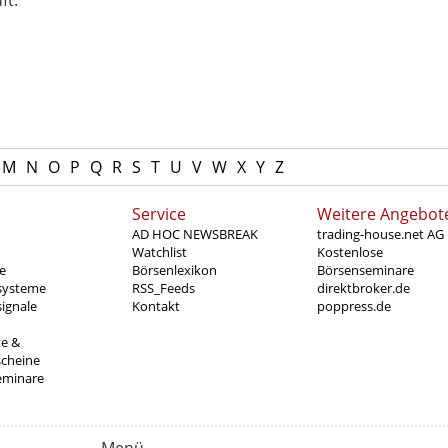
ft.
M
N
O
P
Q
R
S
T
U
V
W
X
Y
Z
Service
Weitere Angebot
AD HOC NEWSBREAK
trading-house.net AG
Watchlist
Kostenlose
e
Börsenlexikon
Börsenseminare
systeme
RSS_Feeds
direktbroker.de
ignale
Kontakt
poppress.de
te &
scheine
eminare