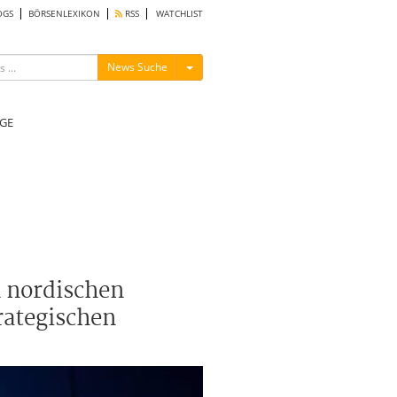
OGS
BÖRSENLEXIKON
RSS
WATCHLIST
Menü ein-/ausblenden
News Suche
GE
 nordischen
rategischen