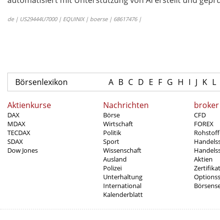
automatisiert mit Unterstützung von AI erstellt und geprü
de | US29444U7000 | EQUINIX | boerse | 68617476 |
Börsenlexikon
A
B
C
D
E
F
G
H
I
J
K
L
Aktienkurse
Nachrichten
broker
DAX
Börse
CFD
MDAX
Wirtschaft
FOREX
TECDAX
Politik
Rohstoff
SDAX
Sport
Handels
Dow Jones
Wissenschaft
Handelss
Ausland
Aktien
Polizei
Zertifika
Unterhaltung
Options
International
Börsens
Kalenderblatt