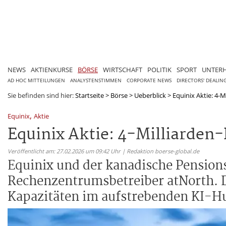
NEWS
AKTIENKURSE
BÖRSE
WIRTSCHAFT
POLITIK
SPORT
UNTER
AD HOC MITTEILUNGEN
ANALYSTENSTIMMEN
CORPORATE NEWS
DIRECTORS' DEALIN
Sie befinden sind hier:
Startseite
>
Börse
>
Ueberblick
>
Equinix Aktie: 4-M
,
Equinix
Aktie
Equinix Aktie: 4-Milliarden
Veröffentlicht am: 27.02.2026 um 09:42 Uhr | Redaktion boerse-global.de
Equinix und der kanadische Pensio
Rechenzentrumsbetreiber atNorth. Da
Kapazitäten im aufstrebenden KI-H