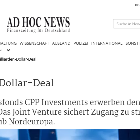
BL
HALTUNG
WISSENSCHAFT
AUSLAND
POLIZEI
INTERNATIONAL
SONSTI
GS
illiarden-Dollar-Deal
-Dollar-Deal
nsfonds CPP Investments erwerben den
s Joint Venture sichert Zugang zu st
ub Nordeuropa.