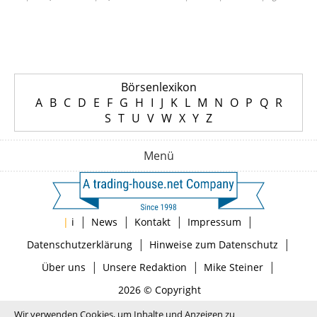
Börsenlexikon
A
B
C
D
E
F
G
H
I
J
K
L
M
N
O
P
Q
R
S
T
U
V
W
X
Y
Z
Menü
|
|
|
|
|
i
News
Kontakt
Impressum
|
|
Datenschutzerklärung
Hinweise zum Datenschutz
|
|
|
Über uns
Unsere Redaktion
Mike Steiner
2026 © Copyright
Wir verwenden Cookies, um Inhalte und Anzeigen zu