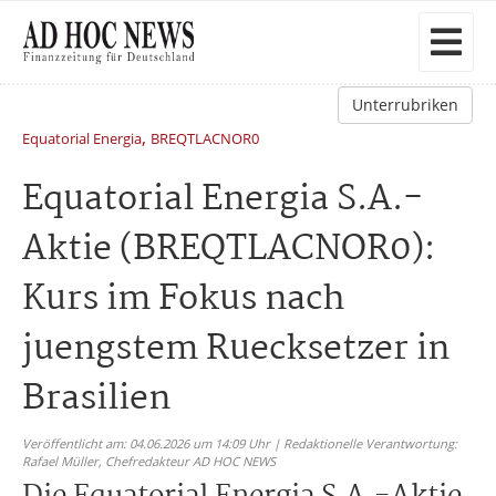
Unterrubriken
,
Equatorial Energia
BREQTLACNOR0
Equatorial Energia S.A.-
Aktie (BREQTLACNOR0):
Kurs im Fokus nach
juengstem Ruecksetzer in
Brasilien
Veröffentlicht am: 04.06.2026 um 14:09 Uhr | Redaktionelle Verantwortung:
Rafael Müller,
Chefredakteur AD HOC NEWS