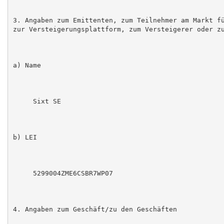
3. Angaben zum Emittenten, zum Teilnehmer am Markt fü
zur Versteigerungsplattform, zum Versteigerer oder zu
a) Name

     Sixt SE

b) LEI

     5299004ZME6CSBR7WP07

4. Angaben zum Geschäft/zu den Geschäften
