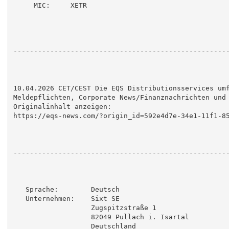
     MIC:     XETR

-----------------------------------------------------
10.04.2026 CET/CEST Die EQS Distributionsservices umf
Meldepflichten, Corporate News/Finanznachrichten und 
Originalinhalt anzeigen:

https://eqs-news.com/?origin_id=592e4d7e-34e1-11f1-85
-----------------------------------------------------
   Sprache:        Deutsch

   Unternehmen:    Sixt SE

                   Zugspitzstraße 1

                   82049 Pullach i. Isartal

                   Deutschland
