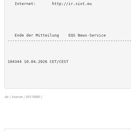
   Internet:       http://ir.sixt.eu

   Ende der Mitteilung    EQS News-Service

-----------------------------------------------------
104344 10.04.2026 CET/CEST

de | boerse | 69119490 |