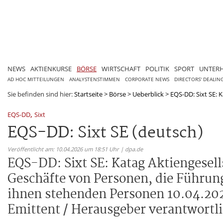
NEWS
AKTIENKURSE
BÖRSE
WIRTSCHAFT
POLITIK
SPORT
UNTER
AD HOC MITTEILUNGEN
ANALYSTENSTIMMEN
CORPORATE NEWS
DIRECTORS' DEALIN
Sie befinden sind hier:
Startseite
>
Börse
>
Ueberblick
>
EQS-DD: Sixt SE: K
,
EQS-DD
Sixt
EQS-DD: Sixt SE (deutsch)
Veröffentlicht am: 10.04.2026 um 18:51 Uhr | dpa.de
EQS-DD: Sixt SE: Katag Aktiengesell
Geschäfte von Personen, die Führu
ihnen stehenden Personen 10.04.2026
Emittent / Herausgeber verantwortli