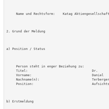
     Name und Rechtsform:    Katag Aktiengesellschaft
2. Grund der Meldung

a) Position / Status

     Person steht in enger Beziehung zu:

     Titel:                                 Dr.

     Vorname:                               Daniel

     Nachname(n):                           Terberger
     Position:                              Aufsichts
b) Erstmeldung
