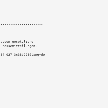
----------------------

assen gesetzliche

Pressemitteilungen.

34-027f3c38b923&lang=de

----------------------
