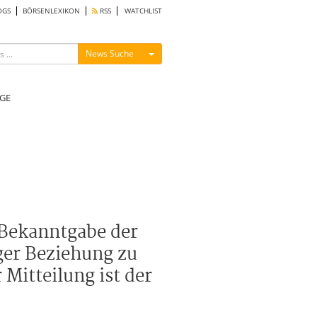
OGS
BÖRSENLEXIKON
RSS
WATCHLIST
Menü ein-/ausblenden
News Suche
GE
 Bekanntgabe der
ger Beziehung zu
Mitteilung ist der