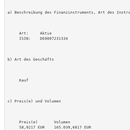
a) Beschreibung des Finanzinstruments, Art des Instru
     Art:     Aktie

     ISIN:    DE0007231334

b) Art des Geschäfts

     Kauf

c) Preis(e) und Volumen

     Preis(e)       Volumen

     58,9217 EUR    165.039,6817 EUR
