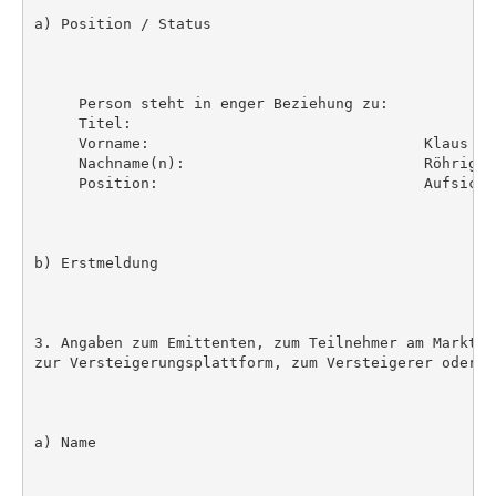
a) Position / Status

     Person steht in enger Beziehung zu:

     Titel:

     Vorname:                               Klaus

     Nachname(n):                           Röhrig

     Position:                              Aufsichts
b) Erstmeldung

3. Angaben zum Emittenten, zum Teilnehmer am Markt f
zur Versteigerungsplattform, zum Versteigerer oder z
a) Name
