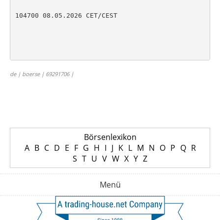
104700 08.05.2026 CET/CEST

de | boerse | 69291706 |
Börsenlexikon
A
B
C
D
E
F
G
H
I
J
K
L
M
N
O
P
Q
R
S
T
U
V
W
X
Y
Z
Menü