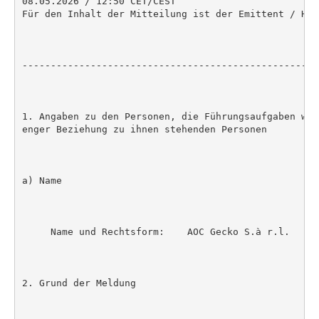
08.05.2026 / 12:50 CET/CEST

Für den Inhalt der Mitteilung ist der Emittent / Her
----------------------------------------------------
1. Angaben zu den Personen, die Führungsaufgaben wah
enger Beziehung zu ihnen stehenden Personen

a) Name

     Name und Rechtsform:    AOC Gecko S.à r.l.

2. Grund der Meldung
