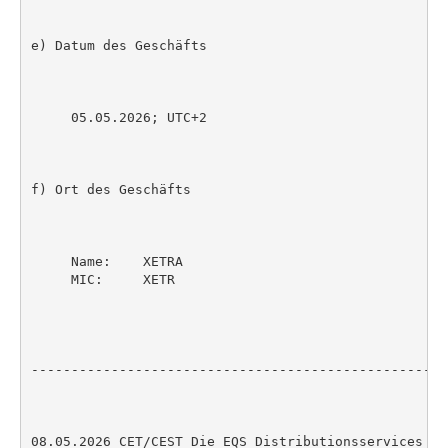
e) Datum des Geschäfts

     05.05.2026; UTC+2

f) Ort des Geschäfts

     Name:    XETRA

     MIC:     XETR

----------------------------------------------------
08.05.2026 CET/CEST Die EQS Distributionsservices um