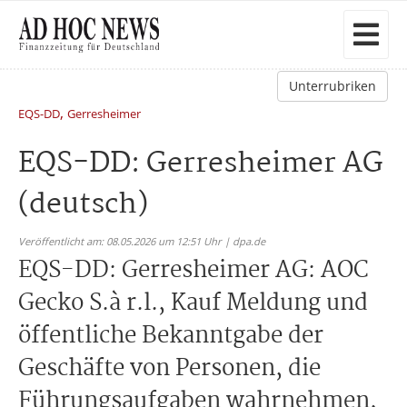
Unterrubriken
,
EQS-DD
Gerresheimer
EQS-DD: Gerresheimer AG
(deutsch)
Veröffentlicht am: 08.05.2026 um 12:51 Uhr | dpa.de
EQS-DD: Gerresheimer AG: AOC
Gecko S.à r.l., Kauf Meldung und
öffentliche Bekanntgabe der
Geschäfte von Personen, die
Führungsaufgaben wahrnehmen,