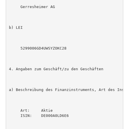
     Gerresheimer AG

b) LEI

     5299006GD4UWSYZOKC28

4. Angaben zum Geschäft/zu den Geschäften

a) Beschreibung des Finanzinstruments, Art des Instr
     Art:     Aktie

     ISIN:    DE000A0LD6E6
