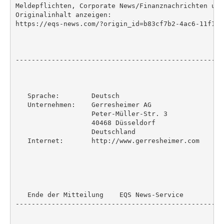
Meldepflichten, Corporate News/Finanznachrichten und
Originalinhalt anzeigen:

https://eqs-news.com/?origin_id=b83cf7b2-4ac6-11f1-8
----------------------------------------------------
   Sprache:        Deutsch

   Unternehmen:    Gerresheimer AG

                   Peter-Müller-Str. 3

                   40468 Düsseldorf

                   Deutschland

   Internet:       http://www.gerresheimer.com

   Ende der Mitteilung    EQS News-Service

----------------------------------------------------