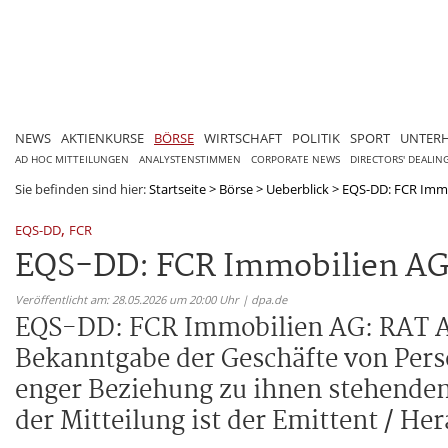
NEWS
AKTIENKURSE
BÖRSE
WIRTSCHAFT
POLITIK
SPORT
UNTER
AD HOC MITTEILUNGEN
ANALYSTENSTIMMEN
CORPORATE NEWS
DIRECTORS' DEALIN
Sie befinden sind hier:
Startseite
>
Börse
>
Ueberblick
>
EQS-DD: FCR Immob
,
EQS-DD
FCR
EQS-DD: FCR Immobilien AG
Veröffentlicht am: 28.05.2026 um 20:00 Uhr | dpa.de
EQS-DD: FCR Immobilien AG: RAT As
Bekanntgabe der Geschäfte von Per
enger Beziehung zu ihnen stehenden
der Mitteilung ist der Emittent / He