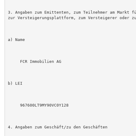
3. Angaben zum Emittenten, zum Teilnehmer am Markt fü
zur Versteigerungsplattform, zum Versteigerer oder zu
a) Name

     FCR Immobilien AG

b) LEI

     967600LT9MY90VC0Y128

4. Angaben zum Geschäft/zu den Geschäften
