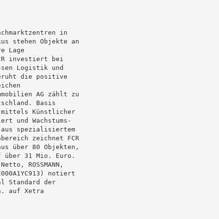
chmarktzentren in

us stehen Objekte an

e Lage

R investiert bei

sen Logistik und

ruht die positive

ichen

mobilien AG zählt zu

schland. Basis

mittels Künstlicher

ert und Wachstums-

aus spezialisiertem

bereich zeichnet FCR

us über 80 Objekten,

 über 31 Mio. Euro.

Netto, ROSSMANN,

000A1YC913) notiert

l Standard der

. auf Xetra
