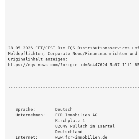
-----------------------------------------------------
28.05.2026 CET/CEST Die EQS Distributionsservices umf
Meldepflichten, Corporate News/Finanznachrichten und 
Originalinhalt anzeigen:

https://eqs-news.com/?origin_id=3c447624-5a97-11f1-85
-----------------------------------------------------
   Sprache:        Deutsch

   Unternehmen:    FCR Immobilien AG

                   Kirchplatz 1

                   82049 Pullach im Isartal

                   Deutschland

   Internet:       www.fcr-immobilien.de
