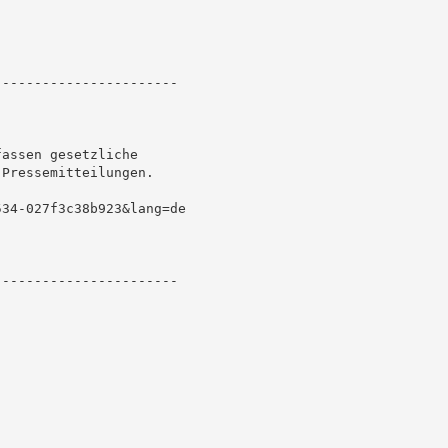
----------------------

assen gesetzliche

Pressemitteilungen.

34-027f3c38b923&lang=de

----------------------
