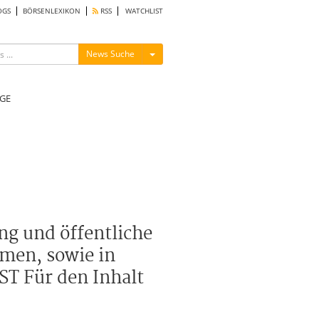
OGS
BÖRSENLEXIKON
RSS
WATCHLIST
Menü ein-/ausblenden
News Suche
GE
g und öffentliche
men, sowie in
ST Für den Inhalt