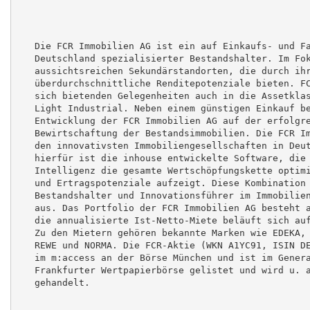
   Die FCR Immobilien AG ist ein auf Einkaufs- und Fa
   Deutschland spezialisierter Bestandshalter. Im Fok
   aussichtsreichen Sekundärstandorten, die durch ihr
   überdurchschnittliche Renditepotenziale bieten. FC
   sich bietenden Gelegenheiten auch in die Assetklas
   Light Industrial. Neben einem günstigen Einkauf be
   Entwicklung der FCR Immobilien AG auf der erfolgre
   Bewirtschaftung der Bestandsimmobilien. Die FCR Im
   den innovativsten Immobiliengesellschaften in Deut
   hierfür ist die inhouse entwickelte Software, die 
   Intelligenz die gesamte Wertschöpfungskette optimi
   und Ertragspotenziale aufzeigt. Diese Kombination 
   Bestandshalter und Innovationsführer im Immobilien
   aus. Das Portfolio der FCR Immobilien AG besteht a
   die annualisierte Ist-Netto-Miete beläuft sich auf
   Zu den Mietern gehören bekannte Marken wie EDEKA, 
   REWE und NORMA. Die FCR-Aktie (WKN A1YC91, ISIN DE
   im m:access an der Börse München und ist im Genera
   Frankfurter Wertpapierbörse gelistet und wird u. a
   gehandelt.
