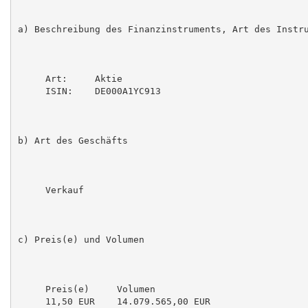
a) Beschreibung des Finanzinstruments, Art des Instru
     Art:     Aktie

     ISIN:    DE000A1YC913

b) Art des Geschäfts

     Verkauf

c) Preis(e) und Volumen

     Preis(e)     Volumen

     11,50 EUR    14.079.565,00 EUR
