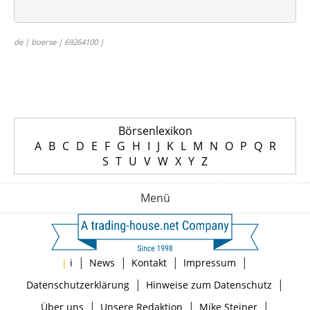
de | boerse | 69264100 |
Börsenlexikon
A
B
C
D
E
F
G
H
I
J
K
L
M
N
O
P
Q
R
S
T
U
V
W
X
Y
Z
Menü
|
|
|
|
|
i
News
Kontakt
Impressum
|
|
Datenschutzerklärung
Hinweise zum Datenschutz
|
|
|
Über uns
Unsere Redaktion
Mike Steiner