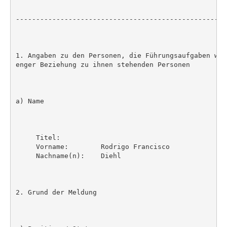
----------------------------------------------------
1. Angaben zu den Personen, die Führungsaufgaben wah
enger Beziehung zu ihnen stehenden Personen

a) Name

     Titel:

     Vorname:        Rodrigo Francisco

     Nachname(n):    Diehl

2. Grund der Meldung
