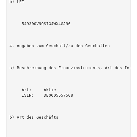
b) LEI

     549300V9QSIG4WX4GJ96

4. Angaben zum Geschäft/zu den Geschäften

a) Beschreibung des Finanzinstruments, Art des Instr
     Art:     Aktie

     ISIN:    DE0005557508

b) Art des Geschäfts
