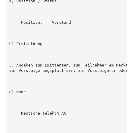
a) Position / Status

     Position:    Vorstand

b) Erstmeldung

3. Angaben zum Emittenten, zum Teilnehmer am Markt f
zur Versteigerungsplattform, zum Versteigerer oder z
a) Name

     Deutsche Telekom AG
