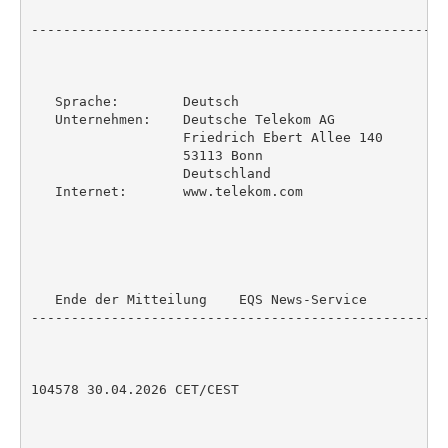
----------------------------------------------------
   Sprache:        Deutsch

   Unternehmen:    Deutsche Telekom AG

                   Friedrich Ebert Allee 140

                   53113 Bonn

                   Deutschland

   Internet:       www.telekom.com

   Ende der Mitteilung    EQS News-Service

----------------------------------------------------
104578 30.04.2026 CET/CEST
