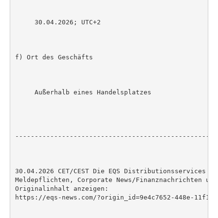
     30.04.2026; UTC+2

f) Ort des Geschäfts

     Außerhalb eines Handelsplatzes

----------------------------------------------------
30.04.2026 CET/CEST Die EQS Distributionsservices um
Meldepflichten, Corporate News/Finanznachrichten und
Originalinhalt anzeigen:

https://eqs-news.com/?origin_id=9e4c7652-448e-11f1-8