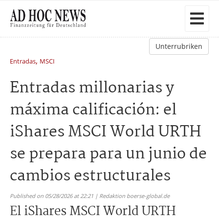
Unterrubriken
,
Entradas
MSCI
Entradas millonarias y
máxima calificación: el
iShares MSCI World URTH
se prepara para un junio de
cambios estructurales
Published on 05/28/2026 at 22:21 | Redaktion boerse-global.de
El iShares MSCI World URTH