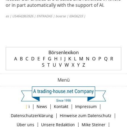
or in part automatically with the support of AI.
es | US4642863926 | ENTRADAS | boerse | 69436233 |
Börsenlexikon
A
B
C
D
E
F
G
H
I
J
K
L
M
N
O
P
Q
R
S
T
U
V
W
X
Y
Z
Menü
|
|
|
|
|
i
News
Kontakt
Impressum
|
|
Datenschutzerklärung
Hinweise zum Datenschutz
|
|
|
Über uns
Unsere Redaktion
Mike Steiner