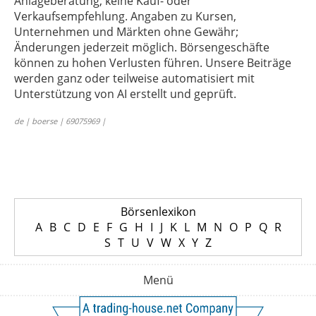
Anlageberatung, keine Kauf- oder
Verkaufsempfehlung. Angaben zu Kursen,
Unternehmen und Märkten ohne Gewähr;
Änderungen jederzeit möglich. Börsengeschäfte
können zu hohen Verlusten führen. Unsere Beiträge
werden ganz oder teilweise automatisiert mit
Unterstützung von AI erstellt und geprüft.
de | boerse | 69075969 |
Börsenlexikon
A
B
C
D
E
F
G
H
I
J
K
L
M
N
O
P
Q
R
S
T
U
V
W
X
Y
Z
Menü