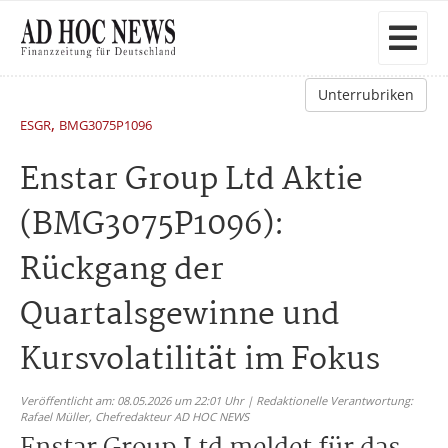
Unterrubriken
,
ESGR
BMG3075P1096
Enstar Group Ltd Aktie
(BMG3075P1096):
Rückgang der
Quartalsgewinne und
Kursvolatilität im Fokus
Veröffentlicht am: 08.05.2026 um 22:01 Uhr | Redaktionelle Verantwortung:
Rafael Müller,
Chefredakteur AD HOC NEWS