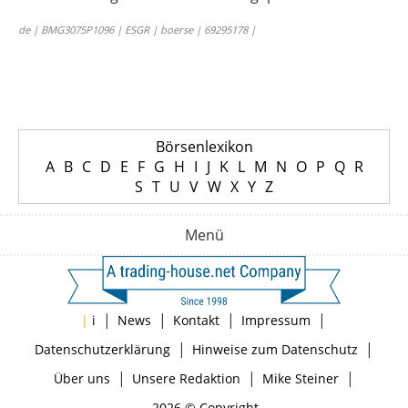
de | BMG3075P1096 | ESGR | boerse | 69295178 |
Börsenlexikon
A
B
C
D
E
F
G
H
I
J
K
L
M
N
O
P
Q
R
S
T
U
V
W
X
Y
Z
Menü
|
|
|
|
|
i
News
Kontakt
Impressum
|
|
Datenschutzerklärung
Hinweise zum Datenschutz
|
|
|
Über uns
Unsere Redaktion
Mike Steiner
2026 © Copyright