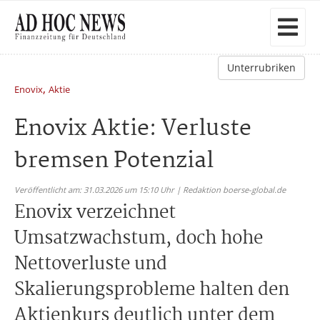
Unterrubriken
,
Enovix
Aktie
Enovix Aktie: Verluste
bremsen Potenzial
Veröffentlicht am: 31.03.2026 um 15:10 Uhr | Redaktion boerse-global.de
Enovix verzeichnet
Umsatzwachstum, doch hohe
Nettoverluste und
Skalierungsprobleme halten den
Aktienkurs deutlich unter dem