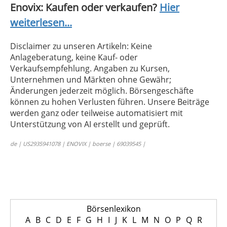
Enovix: Kaufen oder verkaufen?
Hier
weiterlesen...
Disclaimer zu unseren Artikeln: Keine
Anlageberatung, keine Kauf- oder
Verkaufsempfehlung. Angaben zu Kursen,
Unternehmen und Märkten ohne Gewähr;
Änderungen jederzeit möglich. Börsengeschäfte
können zu hohen Verlusten führen. Unsere Beiträge
werden ganz oder teilweise automatisiert mit
Unterstützung von AI erstellt und geprüft.
de | US2935941078 | ENOVIX | boerse | 69039545 |
Börsenlexikon
A
B
C
D
E
F
G
H
I
J
K
L
M
N
O
P
Q
R