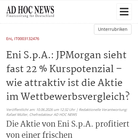
Unterrubriken
,
Eni
IT0003132476
Eni S.p.A.: JPMorgan sieht
fast 22 % Kurspotenzial –
wie attraktiv ist die Aktie
im Wettbewerbsvergleich?
Veröffentlicht am: 10.06.2026 um 12:32 Uhr | Redaktionelle Verantwortung:
Rafael Müller,
Chefredakteur AD HOC NEWS
Die Aktie von Eni S.p.A. profitiert
von einer frischen