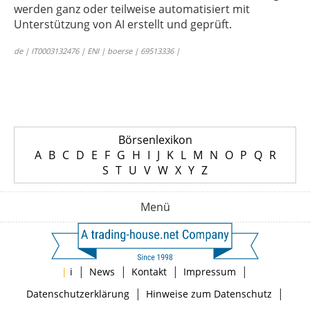
werden ganz oder teilweise automatisiert mit
Unterstützung von AI erstellt und geprüft.
de | IT0003132476 | ENI | boerse | 69513336 |
Börsenlexikon
A
B
C
D
E
F
G
H
I
J
K
L
M
N
O
P
Q
R
S
T
U
V
W
X
Y
Z
Menü
|
|
|
|
|
i
News
Kontakt
Impressum
|
|
Datenschutzerklärung
Hinweise zum Datenschutz