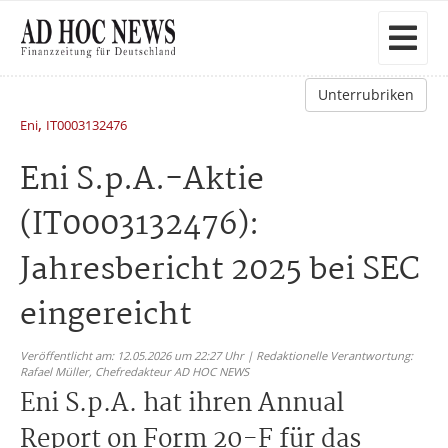
Unterrubriken
,
Eni
IT0003132476
Eni S.p.A.-Aktie
(IT0003132476):
Jahresbericht 2025 bei SEC
eingereicht
Veröffentlicht am: 12.05.2026 um 22:27 Uhr | Redaktionelle Verantwortung:
Rafael Müller,
Chefredakteur AD HOC NEWS
Eni S.p.A. hat ihren Annual
Report on Form 20-F für das