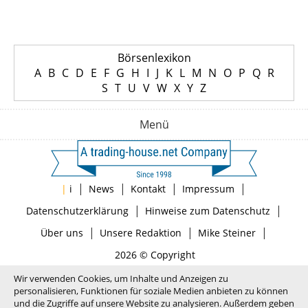
Börsenlexikon
A
B
C
D
E
F
G
H
I
J
K
L
M
N
O
P
Q
R
S
T
U
V
W
X
Y
Z
Menü
|
|
|
|
|
i
News
Kontakt
Impressum
|
|
Datenschutzerklärung
Hinweise zum Datenschutz
|
|
|
Über uns
Unsere Redaktion
Mike Steiner
2026 © Copyright
Wir verwenden Cookies, um Inhalte und Anzeigen zu
personalisieren, Funktionen für soziale Medien anbieten zu können
und die Zugriffe auf unsere Website zu analysieren. Außerdem geben