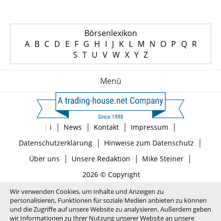
Börsenlexikon
A
B
C
D
E
F
G
H
I
J
K
L
M
N
O
P
Q
R
S
T
U
V
W
X
Y
Z
Menü
|
|
|
|
|
i
News
Kontakt
Impressum
|
|
Datenschutzerklärung
Hinweise zum Datenschutz
|
|
|
Über uns
Unsere Redaktion
Mike Steiner
2026 © Copyright
Wir verwenden Cookies, um Inhalte und Anzeigen zu
personalisieren, Funktionen für soziale Medien anbieten zu können
und die Zugriffe auf unsere Website zu analysieren. Außerdem geben
wir Informationen zu Ihrer Nutzung unserer Website an unsere