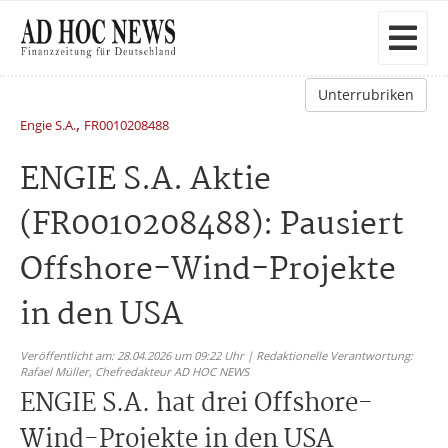
Unterrubriken
,
Engie S.A.
FR0010208488
ENGIE S.A. Aktie
(FR0010208488): Pausiert
Offshore-Wind-Projekte
in den USA
Veröffentlicht am: 28.04.2026 um 09:22 Uhr | Redaktionelle Verantwortung:
Rafael Müller,
Chefredakteur AD HOC NEWS
ENGIE S.A. hat drei Offshore-
Wind-Projekte in den USA