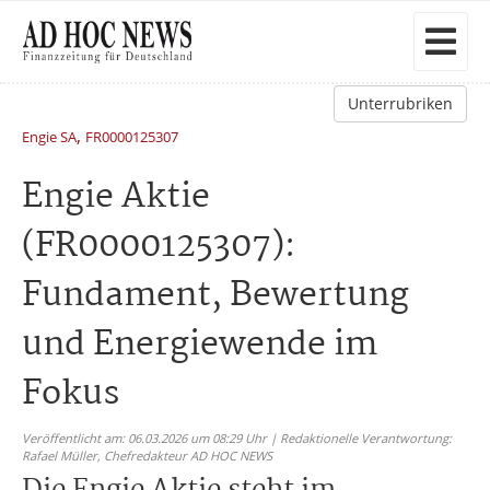
Unterrubriken
,
Engie SA
FR0000125307
Engie Aktie
(FR0000125307):
Fundament, Bewertung
und Energiewende im
Fokus
Veröffentlicht am: 06.03.2026 um 08:29 Uhr | Redaktionelle Verantwortung:
Rafael Müller,
Chefredakteur AD HOC NEWS