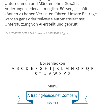
Unternehmen und Märkten ohne Gewähr;
Änderungen jederzeit möglich. Börsengeschäfte
können zu hohen Verlusten führen. Unsere Beiträge
werden ganz oder teilweise automatisiert mit
Unterstützung von AI erstellt und geprüft.
de | IT0003132476 | ENI | boerse | 69509863 | bgmi
Börsenlexikon
A
B
C
D
E
F
G
H
I
J
K
L
M
N
O
P
Q
R
S
T
U
V
W
X
Y
Z
Menü