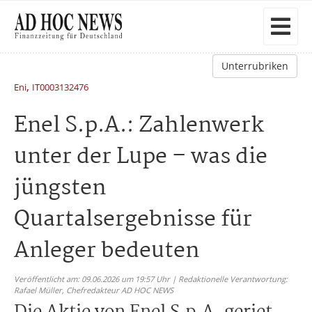
Unterrubriken
,
Eni
IT0003132476
Enel S.p.A.: Zahlenwerk
unter der Lupe – was die
jüngsten
Quartalsergebnisse für
Anleger bedeuten
Veröffentlicht am: 09.06.2026 um 19:57 Uhr | Redaktionelle Verantwortung:
Rafael Müller,
Chefredakteur AD HOC NEWS