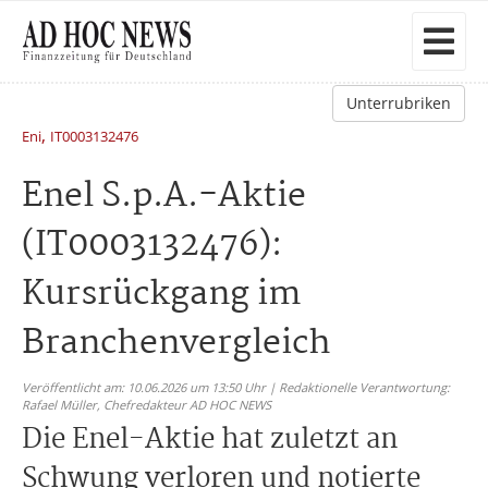
Unterrubriken
,
Eni
IT0003132476
Enel S.p.A.-Aktie
(IT0003132476):
Kursrückgang im
Branchenvergleich
Veröffentlicht am: 10.06.2026 um 13:50 Uhr | Redaktionelle Verantwortung:
Rafael Müller,
Chefredakteur AD HOC NEWS
Die Enel-Aktie hat zuletzt an
Schwung verloren und notierte