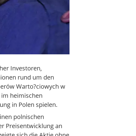
her Investoren,
ssionen rund um den
pierów Warto?ciowych w
n im heimischen
ung in Polen spielen.
inen polnischen
er Preisentwicklung an
igte sich die Aktie ohne