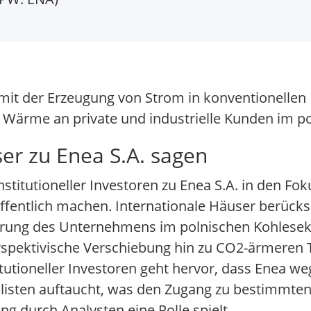
e mit der Erzeugung von Strom in konventionelle
und Wärme an private und industrielle Kunden im 
r zu Enea S.A. sagen
titutioneller Investoren zu Enea S.A. in den Fo
fentlich machen. Internationale Häuser berücksi
rung des Unternehmens im polnischen Kohlesekto
rspektivische Verschiebung hin zu CO2-ärmeren 
titutioneller Investoren geht hervor, dass Enea 
slisten auftaucht, was den Zugang zu bestimmte
g durch Analysten eine Rolle spielt.