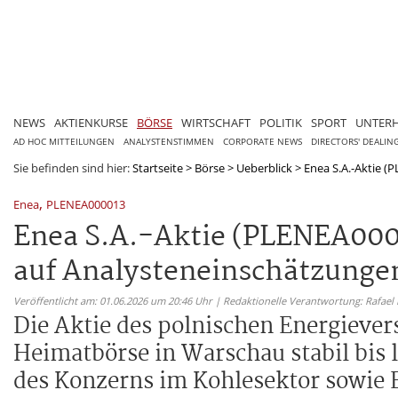
NEWS
AKTIENKURSE
BÖRSE
WIRTSCHAFT
POLITIK
SPORT
UNTER
AD HOC MITTEILUNGEN
ANALYSTENSTIMMEN
CORPORATE NEWS
DIRECTORS' DEALIN
Sie befinden sind hier:
Startseite
>
Börse
>
Ueberblick
>
Enea S.A.-Aktie (P
,
Enea
PLENEA000013
Enea S.A.-Aktie (PLENEA0000
auf Analysteneinschätzunge
Veröffentlicht am: 01.06.2026 um 20:46 Uhr | Redaktionelle Verantwortung: Rafael
Die Aktie des polnischen Energiever
Heimatbörse in Warschau stabil bis 
des Konzerns im Kohlesektor sowie E