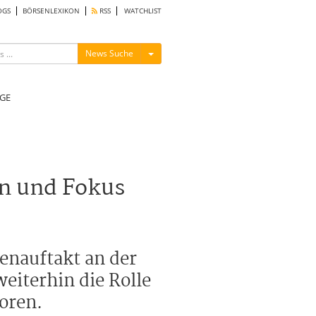
OGS
BÖRSENLEXIKON
RSS
WATCHLIST
Menü ein-/ausblenden
News Suche
GE
en und Fokus
enauftakt an der
eiterhin die Rolle
oren.