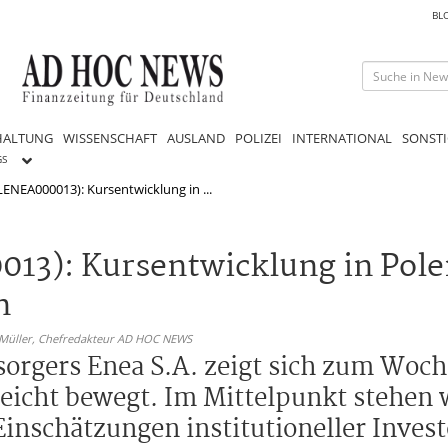
BL
HALTUNG
WISSENSCHAFT
AUSLAND
POLIZEI
INTERNATIONAL
SONSTI
GS
LENEA000013): Kursentwicklung in ...
13): Kursentwicklung in Pol
n
 Müller,
Chefredakteur AD HOC NEWS
sorgers Enea S.A. zeigt sich zum Woch
leicht bewegt. Im Mittelpunkt stehen w
inschätzungen institutioneller Invest