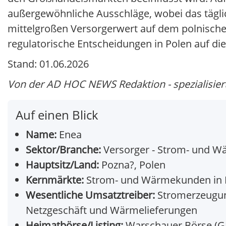
außergewöhnliche Ausschläge, wobei das tägl
mittelgroßen Versorgerwert auf dem polnische
regulatorische Entscheidungen in Polen auf d
Stand: 01.06.2026
Von der AD HOC NEWS Redaktion - spezialisiert 
Auf einen Blick
Name:
Enea
Sektor/Branche:
Versorger - Strom- und 
Hauptsitz/Land:
Pozna?, Polen
Kernmärkte:
Strom- und Wärmekunden in P
Wesentliche Umsatztreiber:
Stromerzeugung
Netzgeschäft und Wärmelieferungen
Heimatbörse/Listing:
Warschauer Börse (G