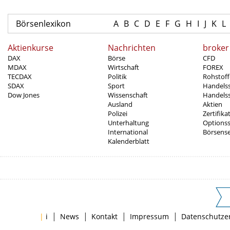
Börsenlexikon
A
B
C
D
E
F
G
H
I
J
K
L
Aktienkurse
Nachrichten
broker
DAX
Börse
CFD
MDAX
Wirtschaft
FOREX
TECDAX
Politik
Rohstoff
SDAX
Sport
Handels
Dow Jones
Wissenschaft
Handelss
Ausland
Aktien
Polizei
Zertifika
Unterhaltung
Options
International
Börsens
Kalenderblatt
|
|
|
|
|
i
News
Kontakt
Impressum
Datenschutze