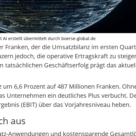
t AI erstellt übermittelt durch boerse-global.de
Franken, der die Umsatzbilanz im ersten Quarta
rn jedoch, die operative Ertragskraft zu steige
tatsächlichen Geschäftserfolg prägt das aktuell
z um 6,6 Prozent auf 487 Millionen Franken. Oh
as Unternehmen ein deutliches Plus verbucht. 
ebnis (EBIT) über das Vorjahresniveau heben.
ich aus
satz-Anwendungen und kostensparende Gesamtlö