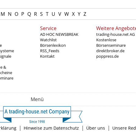
M
N
O
P
Q
R
S
T
U
V
W
X
Y
Z
Service
Weitere Angebot
AD HOC NEWSBREAK
trading-house.net AG
Watchlist
Kostenlose
e
Börsenlexikon
Börsenseminare
systeme
RSS_Feeds
direktbroker.de
ignale
Kontakt
poppress.de
te &
scheine
eminare
Menü
|
|
|
rklärung
Hinweise zum Datenschutz
Über uns
Unsere Red