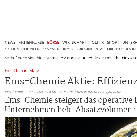
NEWS
AKTIENKURSE
BÖRSE
WIRTSCHAFT
POLITIK
SPORT
UNTER
AD HOC MITTEILUNGEN
ANALYSTENSTIMMEN
CORPORATE NEWS
DIRECTORS' DEALIN
Sie befinden sind hier:
Startseite
>
Börse
>
Ueberblick
>
Ems-Chemie Aktie:
,
Ems-Chemie
Aktie
Ems-Chemie Aktie: Effizien
Veröffentlicht am: 09.04.2026 um 14:08 Uhr | Redaktion boerse-global.de
Ems-Chemie steigert das operative 
Unternehmen hebt Absatzvolumen und