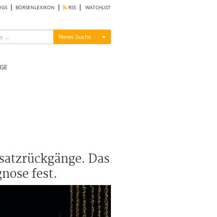
OGS
BÖRSENLEXIKON
RSS
WATCHLIST
Menü ein-/ausblenden
News Suche
GE
satzrückgänge. Das
nose fest.