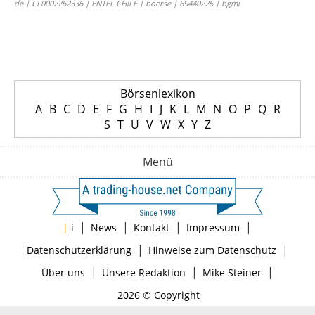
de | CL0002262336 | ENTEL CHILE | boerse | 69440226 | bgmi
Börsenlexikon
A
B
C
D
E
F
G
H
I
J
K
L
M
N
O
P
Q
R
S
T
U
V
W
X
Y
Z
Menü
|
|
|
|
|
i
News
Kontakt
Impressum
|
|
Datenschutzerklärung
Hinweise zum Datenschutz
|
|
|
Über uns
Unsere Redaktion
Mike Steiner
2026 © Copyright