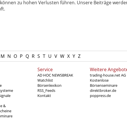
können zu hohen Verlusten führen. Unsere Beiträge werden
ft.
M
N
O
P
Q
R
S
T
U
V
W
X
Y
Z
Service
Weitere Angebot
AD HOC NEWSBREAK
trading-house.net AG
Watchlist
Kostenlose
e
Börsenlexikon
Börsenseminare
systeme
RSS_Feeds
direktbroker.de
ignale
Kontakt
poppress.de
te &
scheine
eminare