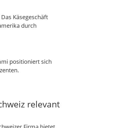
 Das Käsegeschäft
amerika durch
i positioniert sich
zenten.
chweiz relevant
chweizer Firma bietet