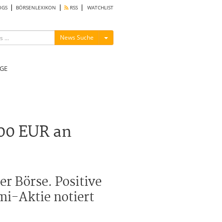
OGS
BÖRSENLEXIKON
RSS
WATCHLIST
Menü ein-/ausblenden
News Suche
GE
00 EUR an
r Börse. Positive
mi-Aktie notiert