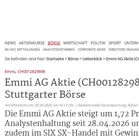
NEWS
AKTIENKURSE
BÖRSE
WIRTSCHAFT
POLITIK
SPORT
UNTER
AD HOC MITTEILUNGEN
ANALYSTENSTIMMEN
CORPORATE NEWS
DIRECTORS' DEALIN
Sie befinden sind hier:
Startseite
>
Börse
>
Ueberblick
>
Emmi AG Aktie (CH
,
Emmi
CH0012829898
Emmi AG Aktie (CH0012829898
Stuttgarter Börse
Veröffentlicht am: 05.05.2026 um 16:13 Uhr | Redaktionelle Verantwortung: Rafael
Die Emmi AG Aktie steigt um 1,72 Pr
Analystenhaltung seit 28.04.2026 u
zudem im SIX SX-Handel mit Gewin