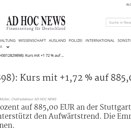
BL
HALTUNG
WISSENSCHAFT
AUSLAND
POLIZEI
INTERNATIONAL
SONSTI
GS
0012829898): Kurs mit +1 72 % auf ...
): Kurs mit +1,72 % auf 885,
 Müller,
Chefredakteur AD HOC NEWS
ozent auf 885,00 EUR an der Stuttgarte
nterstützt den Aufwärtstrend. Die Em
nen.