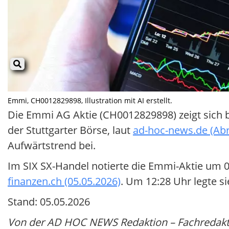
Emmi, CH0012829898, Illustration mit AI erstellt.
Die Emmi AG Aktie (CH0012829898) zeigt sich b
der Stuttgarter Börse, laut
ad-hoc-news.de (Abr
Aufwärtstrend bei.
Im SIX SX-Handel notierte die Emmi-Aktie um 0
finanzen.ch (05.05.2026)
. Um 12:28 Uhr legte s
Stand: 05.05.2026
Von der AD HOC NEWS Redaktion – Fachredakti