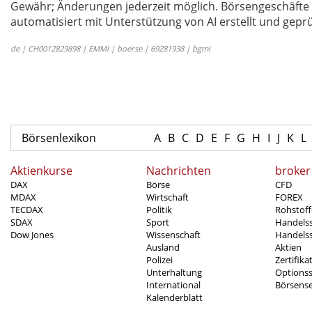
Gewähr; Änderungen jederzeit möglich. Börsengeschäfte 
automatisiert mit Unterstützung von AI erstellt und geprü
de | CH0012829898 | EMMI | boerse | 69281938 | bgmi
Börsenlexikon
A
B
C
D
E
F
G
H
I
J
K
L
Aktienkurse
Nachrichten
broker
DAX
Börse
CFD
MDAX
Wirtschaft
FOREX
TECDAX
Politik
Rohstoff
SDAX
Sport
Handels
Dow Jones
Wissenschaft
Handelss
Ausland
Aktien
Polizei
Zertifika
Unterhaltung
Options
International
Börsens
Kalenderblatt