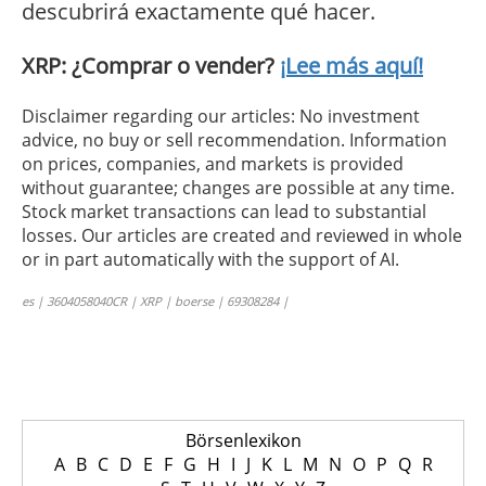
descubrirá exactamente qué hacer.
XRP: ¿Comprar o vender?
¡Lee más aquí!
Disclaimer regarding our articles: No investment
advice, no buy or sell recommendation. Information
on prices, companies, and markets is provided
without guarantee; changes are possible at any time.
Stock market transactions can lead to substantial
losses. Our articles are created and reviewed in whole
or in part automatically with the support of AI.
es | 3604058040CR | XRP | boerse | 69308284 |
Börsenlexikon
A
B
C
D
E
F
G
H
I
J
K
L
M
N
O
P
Q
R