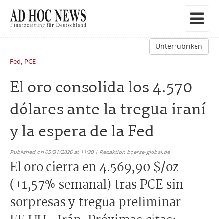
Unterrubriken
,
Fed
PCE
El oro consolida los 4.570
dólares ante la tregua iraní
y la espera de la Fed
Published on 05/31/2026 at 11:30 | Redaktion boerse-global.de
El oro cierra en 4.569,90 $/oz
(+1,57% semanal) tras PCE sin
sorpresas y tregua preliminar