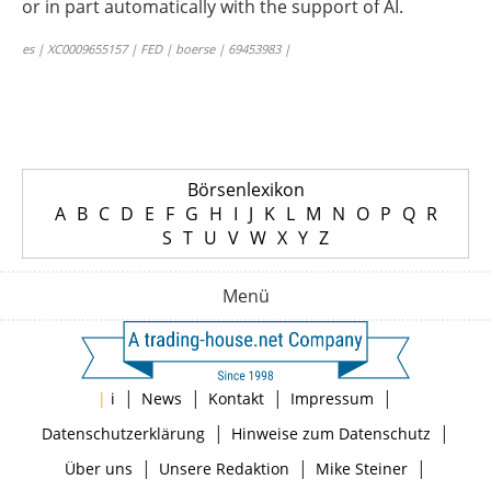
or in part automatically with the support of AI.
es | XC0009655157 | FED | boerse | 69453983 |
Börsenlexikon
A
B
C
D
E
F
G
H
I
J
K
L
M
N
O
P
Q
R
S
T
U
V
W
X
Y
Z
Menü
|
|
|
|
|
i
News
Kontakt
Impressum
|
|
Datenschutzerklärung
Hinweise zum Datenschutz
|
|
|
Über uns
Unsere Redaktion
Mike Steiner