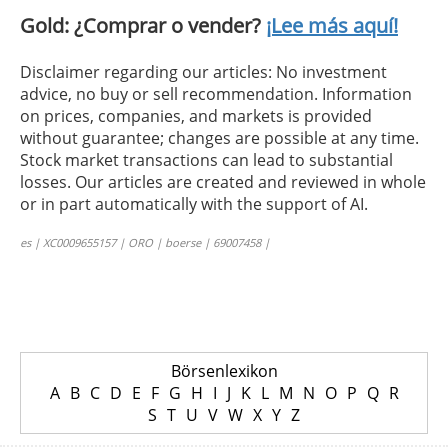
Gold: ¿Comprar o vender?
¡Lee más aquí!
Disclaimer regarding our articles: No investment
advice, no buy or sell recommendation. Information
on prices, companies, and markets is provided
without guarantee; changes are possible at any time.
Stock market transactions can lead to substantial
losses. Our articles are created and reviewed in whole
or in part automatically with the support of AI.
es | XC0009655157 | ORO | boerse | 69007458 |
Börsenlexikon
A
B
C
D
E
F
G
H
I
J
K
L
M
N
O
P
Q
R
S
T
U
V
W
X
Y
Z