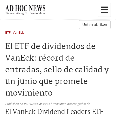
Unterrubriken
,
ETF
VanEck
El ETF de dividendos de
VanEck: récord de
entradas, sello de calidad y
un junio que promete
movimiento
Published on 05/11/2026 at 19:53 | Redaktion boerse-global.de
El VanEck Dividend Leaders ETF