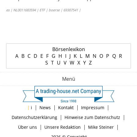
es | NL0011683594 | ETF | boerse | 69307541 |
Börsenlexikon
A
B
C
D
E
F
G
H
I
J
K
L
M
N
O
P
Q
R
S
T
U
V
W
X
Y
Z
Menü
|
|
|
|
|
i
News
Kontakt
Impressum
|
|
Datenschutzerklärung
Hinweise zum Datenschutz
|
|
|
Über uns
Unsere Redaktion
Mike Steiner
2026 © Copyright