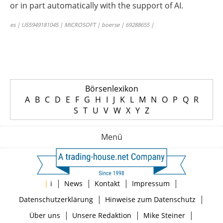
or in part automatically with the support of AI.
es | US5949181045 | MICROSOFT | boerse | 69288655 |
Börsenlexikon
A
B
C
D
E
F
G
H
I
J
K
L
M
N
O
P
Q
R
S
T
U
V
W
X
Y
Z
Menü
|
|
|
|
|
i
News
Kontakt
Impressum
|
|
Datenschutzerklärung
Hinweise zum Datenschutz
|
|
|
Über uns
Unsere Redaktion
Mike Steiner