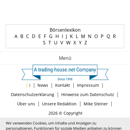
Börsenlexikon
A
B
C
D
E
F
G
H
I
J
K
L
M
N
O
P
Q
R
S
T
U
V
W
X
Y
Z
Menü
|
|
|
|
|
i
News
Kontakt
Impressum
|
|
Datenschutzerklärung
Hinweise zum Datenschutz
|
|
|
Über uns
Unsere Redaktion
Mike Steiner
2026 © Copyright
Wir verwenden Cookies, um Inhalte und Anzeigen zu
personalisieren, Funktionen für soziale Medien anbieten zu können