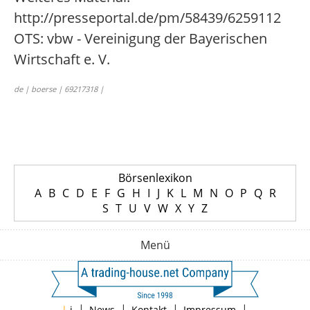
http://presseportal.de/pm/58439/6259112
OTS: vbw - Vereinigung der Bayerischen
Wirtschaft e. V.
de | boerse | 69217318 |
Börsenlexikon
A
B
C
D
E
F
G
H
I
J
K
L
M
N
O
P
Q
R
S
T
U
V
W
X
Y
Z
Menü
|
|
|
|
|
i
News
Kontakt
Impressum