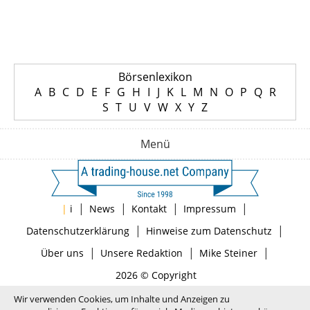
Börsenlexikon
A
B
C
D
E
F
G
H
I
J
K
L
M
N
O
P
Q
R
S
T
U
V
W
X
Y
Z
Menü
|
|
|
|
|
i
News
Kontakt
Impressum
|
|
Datenschutzerklärung
Hinweise zum Datenschutz
|
|
|
Über uns
Unsere Redaktion
Mike Steiner
2026 © Copyright
Wir verwenden Cookies, um Inhalte und Anzeigen zu