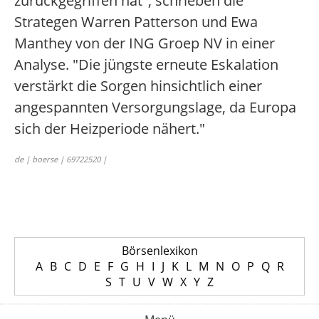
zurückgegriffen hat", schrieben die
Strategen Warren Patterson und Ewa
Manthey von der ING Groep NV in einer
Analyse. "Die jüngste erneute Eskalation
verstärkt die Sorgen hinsichtlich einer
angespannten Versorgungslage, da Europa
sich der Heizperiode nähert."
de | boerse | 69722520 |
Börsenlexikon
A
B
C
D
E
F
G
H
I
J
K
L
M
N
O
P
Q
R
S
T
U
V
W
X
Y
Z