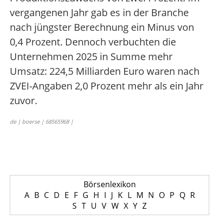
vergangenen Jahr gab es in der Branche
nach jüngster Berechnung ein Minus von
0,4 Prozent. Dennoch verbuchten die
Unternehmen 2025 in Summe mehr
Umsatz: 224,5 Milliarden Euro waren nach
ZVEI-Angaben 2,0 Prozent mehr als ein Jahr
zuvor.
de | boerse | 68565968 |
Börsenlexikon
A
B
C
D
E
F
G
H
I
J
K
L
M
N
O
P
Q
R
S
T
U
V
W
X
Y
Z