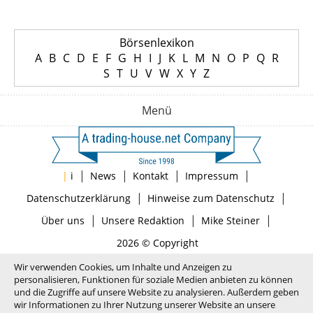
Börsenlexikon
A
B
C
D
E
F
G
H
I
J
K
L
M
N
O
P
Q
R
S
T
U
V
W
X
Y
Z
Menü
|
|
|
|
|
i
News
Kontakt
Impressum
|
|
Datenschutzerklärung
Hinweise zum Datenschutz
|
|
|
Über uns
Unsere Redaktion
Mike Steiner
2026 © Copyright
Wir verwenden Cookies, um Inhalte und Anzeigen zu
personalisieren, Funktionen für soziale Medien anbieten zu können
und die Zugriffe auf unsere Website zu analysieren. Außerdem geben
wir Informationen zu Ihrer Nutzung unserer Website an unsere