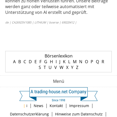
können zu hohen Verlusten führen. Unsere Beiträge
werden ganz oder teilweise automatisiert mit
Unterstützung von AI erstellt und geprüft.
de | CA26925V1085 | LITHIUM | boerse | 69020412 |
Börsenlexikon
A
B
C
D
E
F
G
H
I
J
K
L
M
N
O
P
Q
R
S
T
U
V
W
X
Y
Z
Menü
|
|
|
|
|
i
News
Kontakt
Impressum
|
|
Datenschutzerklärung
Hinweise zum Datenschutz