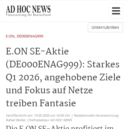
Unterrubriken
,
E.ON
DE000ENAG999
E.ON SE-Aktie
(DE000ENAG999): Starkes
Q1 2026, angehobene Ziele
und Fokus auf Netze
treiben Fantasie
Veröffentlicht am: 19.05.2026 um 16:00 Uhr | Redaktionelle Verantwortung:
Rafael Müller,
Chefredakteur AD HOC NEWS