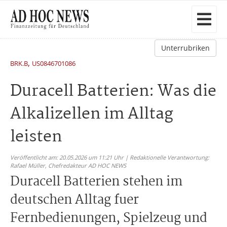
Unterrubriken
,
BRK.B
US0846701086
Duracell Batterien: Was die
Alkalizellen im Alltag
leisten
Veröffentlicht am: 20.05.2026 um 11:21 Uhr | Redaktionelle Verantwortung:
Rafael Müller,
Chefredakteur AD HOC NEWS
Duracell Batterien stehen im
deutschen Alltag fuer
Fernbedienungen, Spielzeug und