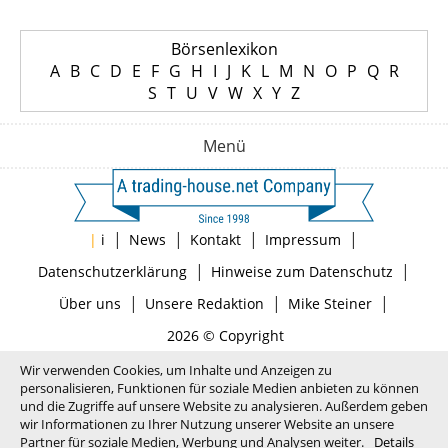
Börsenlexikon
A
B
C
D
E
F
G
H
I
J
K
L
M
N
O
P
Q
R
S
T
U
V
W
X
Y
Z
Menü
|
|
|
|
|
i
News
Kontakt
Impressum
|
|
Datenschutzerklärung
Hinweise zum Datenschutz
|
|
|
Über uns
Unsere Redaktion
Mike Steiner
2026 © Copyright
Wir verwenden Cookies, um Inhalte und Anzeigen zu
personalisieren, Funktionen für soziale Medien anbieten zu können
und die Zugriffe auf unsere Website zu analysieren. Außerdem geben
wir Informationen zu Ihrer Nutzung unserer Website an unsere
Partner für soziale Medien, Werbung und Analysen weiter.
Details