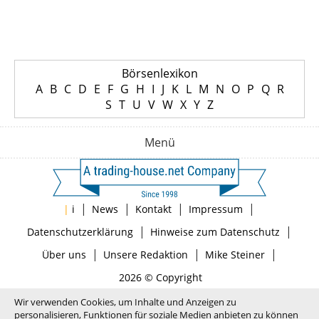
Börsenlexikon
A
B
C
D
E
F
G
H
I
J
K
L
M
N
O
P
Q
R
S
T
U
V
W
X
Y
Z
Menü
|
|
|
|
|
i
News
Kontakt
Impressum
|
|
Datenschutzerklärung
Hinweise zum Datenschutz
|
|
|
Über uns
Unsere Redaktion
Mike Steiner
2026 © Copyright
Wir verwenden Cookies, um Inhalte und Anzeigen zu
personalisieren, Funktionen für soziale Medien anbieten zu können