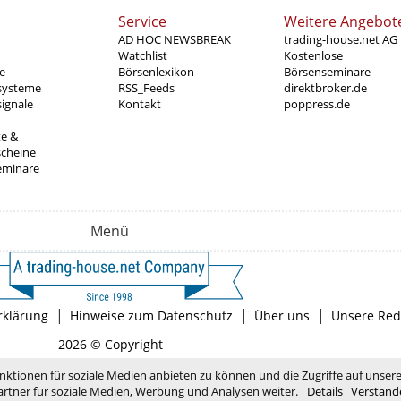
Service
Weitere Angebot
AD HOC NEWSBREAK
trading-house.net AG
Watchlist
Kostenlose
e
Börsenlexikon
Börsenseminare
systeme
RSS_Feeds
direktbroker.de
ignale
Kontakt
poppress.de
te &
scheine
eminare
Menü
|
|
|
rklärung
Hinweise zum Datenschutz
Über uns
Unsere Red
2026 © Copyright
nktionen für soziale Medien anbieten zu können und die Zugriffe auf unser
rtner für soziale Medien, Werbung und Analysen weiter.
Details
Verstand