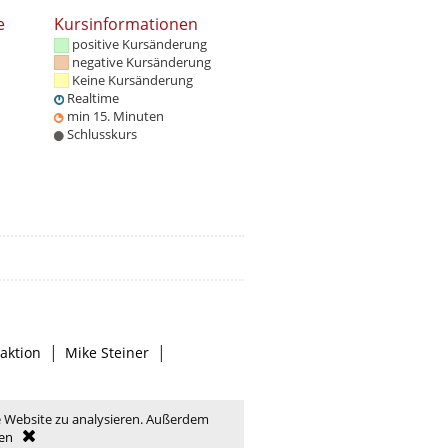
e
Kursinformationen
positive Kursänderung
negative Kursänderung
Keine Kursänderung
Realtime
min 15. Minuten
Schlusskurs
|
|
aktion
Mike Steiner
e Website zu analysieren. Außerdem
en