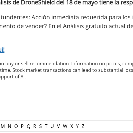
isis de DroneShield del 18 de mayo tiene la resp
tundentes: Acción inmediata requerida para los 
ento de vender? En el Análisis gratuito actual d
í!
 no buy or sell recommendation. Information on prices, com
ime. Stock market transactions can lead to substantial loss
pport of AI.
M
N
O
P
Q
R
S
T
U
V
W
X
Y
Z