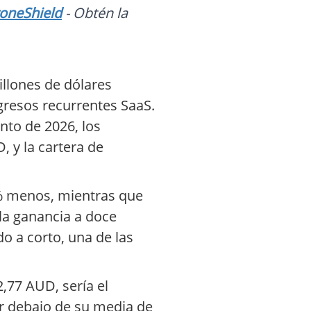
roneShield
- Obtén la
llones de dólares
ngresos recurrentes SaaS.
nto de 2026, los
 y la cartera de
28% menos, mientras que
 la ganancia a doce
do a corto, una de las
2,77 AUD, sería el
or debajo de su media de