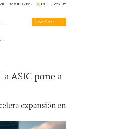
OGS
BÖRSENLEXIKON
RSS
WATCHLIST
Menü ein-/ausblenden
News Suche
GE
 la ASIC pone a
celera expansión en