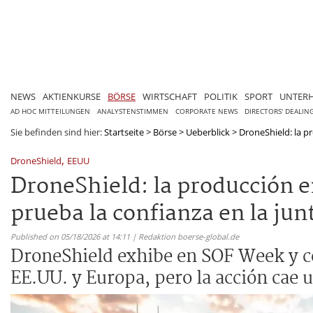
NEWS
AKTIENKURSE
BÖRSE
WIRTSCHAFT
POLITIK
SPORT
UNTER
AD HOC MITTEILUNGEN
ANALYSTENSTIMMEN
CORPORATE NEWS
DIRECTORS' DEALIN
Sie befinden sind hier:
Startseite
>
Börse
>
Ueberblick
>
DroneShield: la pr
,
DroneShield
EEUU
DroneShield: la producción e
prueba la confianza en la ju
Published on 05/18/2026 at 14:11 | Redaktion boerse-global.de
DroneShield exhibe en SOF Week y ce
EE.UU. y Europa, pero la acción cae u