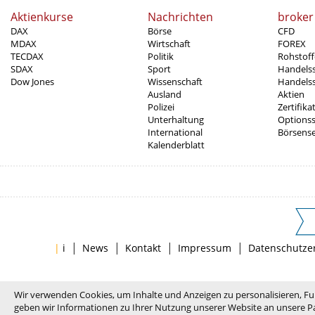
Aktienkurse
Nachrichten
broker
DAX
Börse
CFD
MDAX
Wirtschaft
FOREX
TECDAX
Politik
Rohstoff
SDAX
Sport
Handels
Dow Jones
Wissenschaft
Handelss
Ausland
Aktien
Polizei
Zertifika
Unterhaltung
Options
International
Börsens
Kalenderblatt
|
|
|
|
|
i
News
Kontakt
Impressum
Datenschutze
Wir verwenden Cookies, um Inhalte und Anzeigen zu personalisieren, Fu
geben wir Informationen zu Ihrer Nutzung unserer Website an unsere Pa