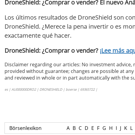
DroneShield: ¿Comprar o vender? El nuevo Anál
Los últimos resultados de DroneShield son con
DroneShield. ¿Merece la pena invertir o es mom
exactamente qué hacer.
DroneShield: ¿Comprar o vender?
¡Lee más aqu
Disclaimer regarding our articles: No investment advice,
provided without guarantee; changes are possible at any t
and reviewed in whole or in part automatically with the su
es | AU000000DRO2 | DRONESHIELD | boerse | 69365722 |
Börsenlexikon
A
B
C
D
E
F
G
H
I
J
K
L